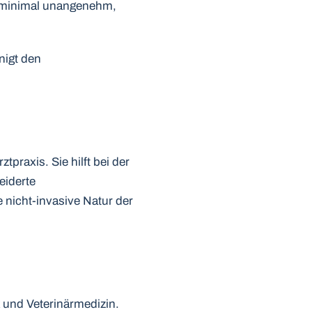
ur minimal unangenehm,
nigt den
praxis. Sie hilft bei der
eiderte
 nicht-invasive Natur der
 und Veterinärmedizin.