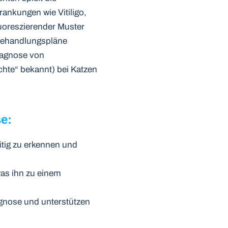
ankungen wie Vitiligo,
uoreszierender Muster
Behandlungspläne
Diagnose von
chte“ bekannt) bei Katzen
e:
itig zu erkennen und
was ihn zu einem
gnose und unterstützen