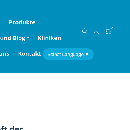
m
Produkte
0
 und Blog
Kliniken
uns
Kontakt
Select Language
▼
ft der