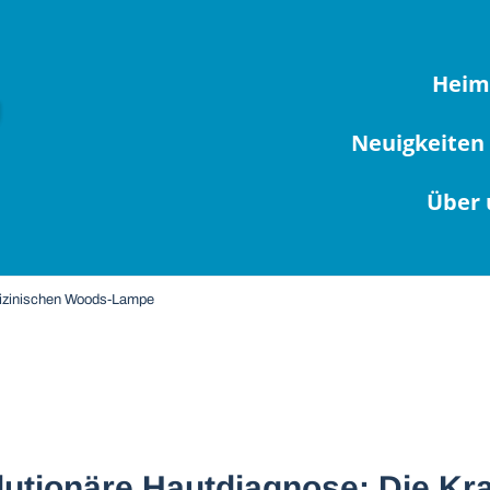
Hei
Neuigkeiten
Über 
dizinischen Woods-Lampe
utionäre Hautdiagnose: Die Kra